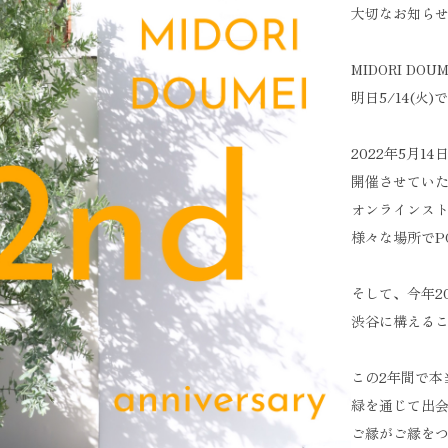
大切なお知らせ
MIDORI D
明日5/14(火)
2022年5月14日に
開催させていた
オンラインス
様々な場所でP
そして、今年2
渋谷に構えるこ
この2年間で本
緑を通じて出
ご縁がご縁を