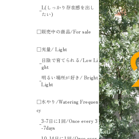
L(しっかり存在感を出し
たい)
□販売中の商品/For sale
□光量/ Light
日陰で育てられる/Low Li
ght
明るい場所が好き/ Bright
Light
□水やり/Watering Frequen
cy
3-7日に1回/Once every 3
-7days
10-14日に1回/Once ever