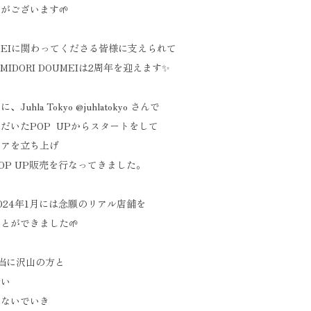
がございます🌱
OUMEIに関わってくださる皆様に支えられて
でMIDORI DOUMEIは2周年を迎えます✨
、Juhla Tokyo @juhlatokyo さんで
だいたPOP UPからスタートをして
トアを立ち上げ
OP UP販売を行なってきました。
024年1月には念願のリアル店舗を
とができました🌱
当に沢山の方と
会い
つないでいき