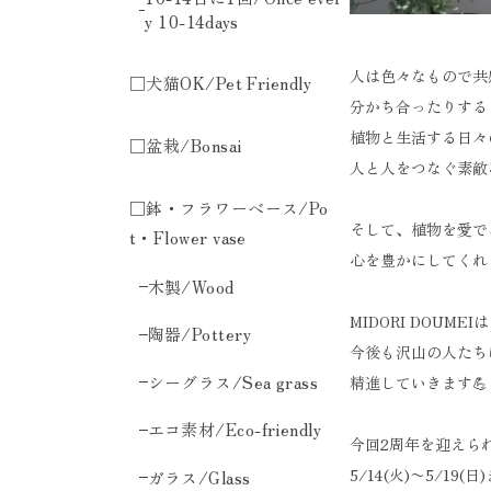
y 10-14days
人は色々なもので共
□犬猫OK/Pet Friendly
分かち合ったりする
植物と生活する日々
□盆栽/Bonsai
人と人をつなぐ素敵
□鉢・フラワーベース/Po
そして、植物を愛で
t・Flower vase
心を豊かにしてくれ
木製/Wood
MIDORI DOUME
陶器/Pottery
今後も沢山の人たち
シーグラス/Sea grass
精進していきます💪
エコ素材/Eco-friendly
今回2周年を迎えら
5/14(火)〜5/19(
ガラス/Glass