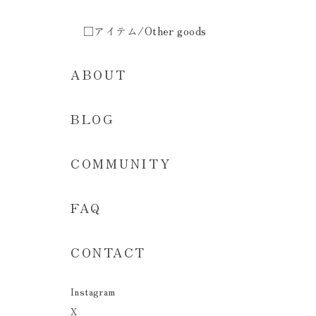
□アイテム/Other goods
ABOUT
BLOG
COMMUNITY
FAQ
CONTACT
Instagram
X