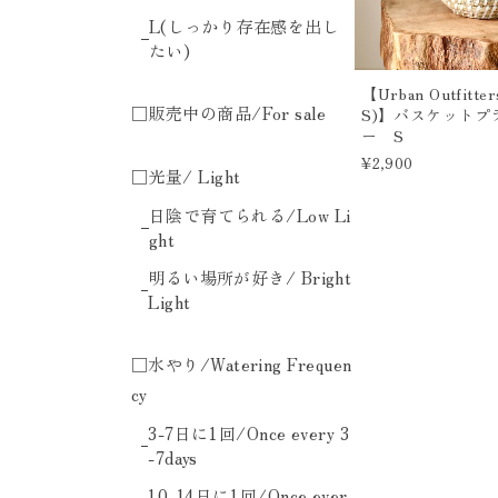
L(しっかり存在感を出し
たい)
【Urban Outfitter
□販売中の商品/For sale
S)】バスケットプ
ー S
¥2,900
□光量/ Light
日陰で育てられる/Low Li
ght
明るい場所が好き/ Bright
Light
□水やり/Watering Frequen
cy
3-7日に1回/Once every 3
-7days
10-14日に1回/Once ever