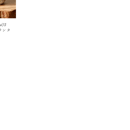
s(U
ランタ