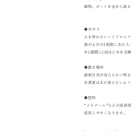
植物、ポットを含めた高さ 
◆水やり
土を使わないハイドロニ
器の４分の1程度に水が入
※1週間に1回ほど水を交
◆置き場所
直射日光の当たらない明
※真夏は水が茹らないよ
◆肥料
“メネデール”などの成長
成長しやすくなります。