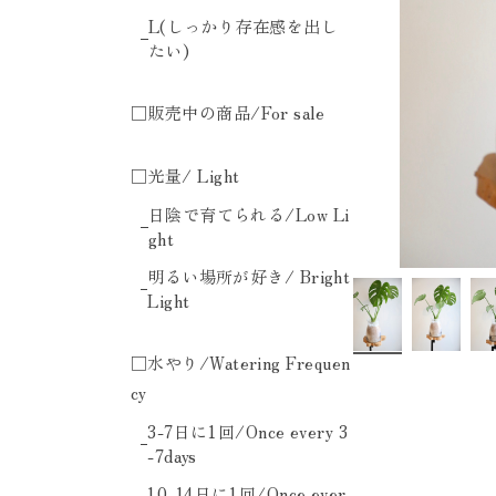
L(しっかり存在感を出し
たい)
□販売中の商品/For sale
□光量/ Light
日陰で育てられる/Low Li
ght
明るい場所が好き/ Bright
Light
□水やり/Watering Frequen
cy
3-7日に1回/Once every 3
-7days
10-14日に1回/Once ever