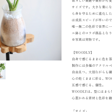
若々しい葉艶や葉形が可
サイズです。大きな葉に
ら身を守るために進化し
は成長スピードが早いの
唯一無二の色彩で世界に一
ル鉢とのコラボ商品とな
※写真は実物です。
【WOODLY】
自身で感じるままに色を
製作には多種のアクリル
自由且つ、大胆ながらも
心の赴くままに彩る、WO
五感で感じる、個性。
WOODLYは、型にはま
心惹かれる素材と色彩を
「サイズ」