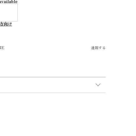
available
方向け
NE
通報する