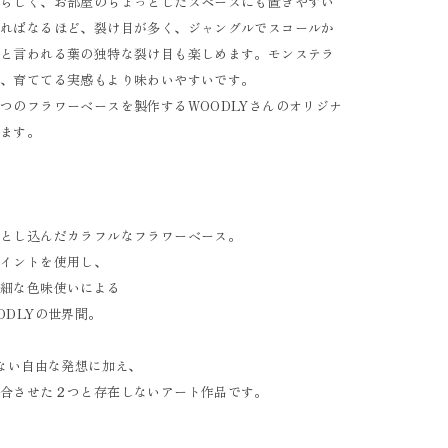
愛らしく、お部屋のちょっとしたスペースにも置きやすい
なればなるほど、裂け目が多く、ジャングルでスコールか
たと言われる葉の独特な裂け目も楽しめます。モンステラ
で、育ててる実感もより味わいやすいです。
つのフラワーベースを製作するWOODLYさんのオリジナ
ります。
落とし込んだカラフルなフラワーベース。
ペイントを使用し、
繊細な色味使いによる
ODLYの世界間。
らない自由な発想に加え、
融合させた２つと存在しないアート作品です。