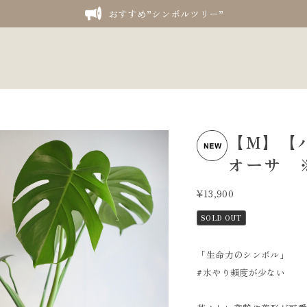
おすすめ”シンボルツリー”
【M】【
オーサ 
¥13,900
SOLD OUT
「生命力のシンボル」
#水やり頻度が少ない