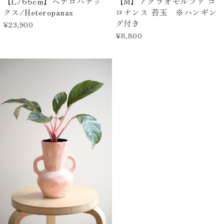
【L/66cm】ヘテロパナッ
【M】アグラオモルファ コ
クス/Heteropanax
ロナンス 苔玉 ※ハンギン
グ付き
¥23,900
¥8,800