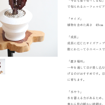
「今日も張り切ってるね
で知られるユーフォルビ
「サイズ」
植物を含めた高さ 49cm
「成長」
成長に応じたサイズアッ
数にわたって小スペース
「置き場所」
一年を通して日が差し込
げるのがおすすめです。
に育ちます。
「水やり」
水を蓄える力があるため
春から秋の暖かい時期は、1