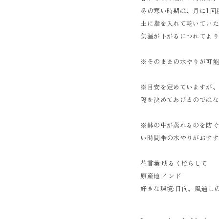
冬の寒い時期は、月に1回
土に指を入れて乾いてい
気温が下がるにつれてよ
※そのままの水やりが可
※目安を定めていますが
隔を決めてあげるのではな
※鉢の中が蒸れるのを防
い時間帯の水やりがおす
花言葉:明るく照らして
原産地:インド
好きな環境:日向、風通し