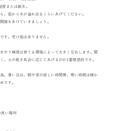
程度または断水。
たら、底から水が溢れ出るくらいあげてください。
り間隔をあけていきましょう。
能です。受け皿はありません。
、水やり頻度は育てる環境によって大きく左右します。間
く、土の乾き具合に応じてあげるのが1番理想的です。
ぐ為、暑い日は、朝や夜の涼しい時間帯、寒い時期は暖か
すめです。
の良い場所