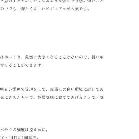
」と思わず声をかけたくなるような燃え上り感。強いこと
アの中でも一際たくましいビジュアルが人気です。
プはゆっくり。急激に大きくなることはないので、長い年
で育てることができます。
む明るい場所で管理をして、風通しの良い環境に置いてあ
日光にきちんと当て、乾燥気味に育ててあげることで元気
、水やりの頻度は控えめに。
0〜14日に1回程度。