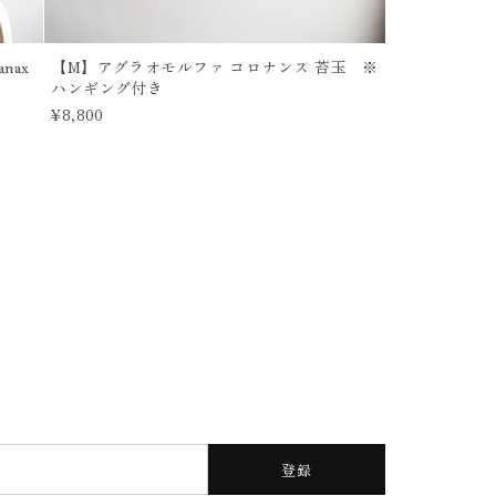
nax
【M】アグラオモルファ コロナンス 苔玉 ※
ハンギング付き
¥8,800
登録