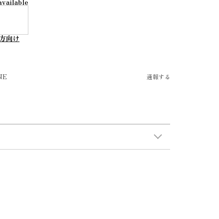
available
方向け
NE
通報する