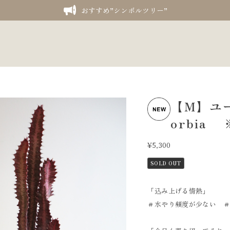
おすすめ”シンボルツリー”
【M】ユー
orbia
¥5,300
SOLD OUT
「込み上げる情熱」
＃水やり頻度が少ない 