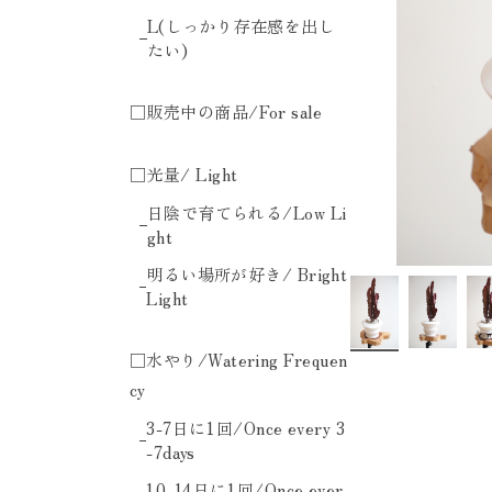
L(しっかり存在感を出し
たい)
□販売中の商品/For sale
□光量/ Light
日陰で育てられる/Low Li
ght
明るい場所が好き/ Bright
Light
□水やり/Watering Frequen
cy
3-7日に1回/Once every 3
-7days
10-14日に1回/Once ever