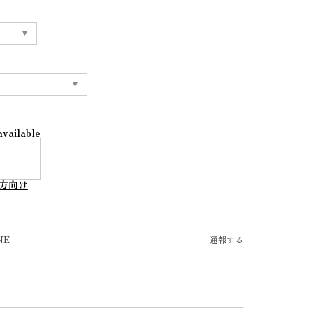
available
方向け
NE
通報する