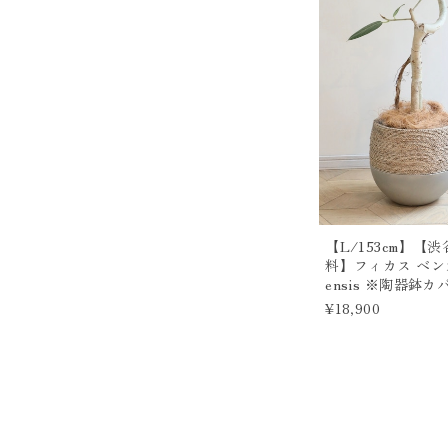
【L/153cm】
料】フィカス ベンガレ
ensis ※陶器鉢カ
¥18,900