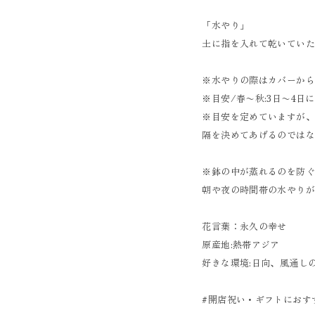
「水やり」
土に指を入れて乾いてい
※水やりの際はカバーか
※目安/春〜秋:3日〜4日
※目安を定めていますが
隔を決めてあげるのではな
※鉢の中が蒸れるのを防
朝や夜の時間帯の水やり
花言葉：永久の幸せ
原産地:熱帯アジア
好きな環境:日向、風通し
#開店祝い・ギフトにおす