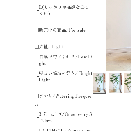
L(しっかり存在感を出し
たい)
□販売中の商品/For sale
□光量/ Light
日陰で育てられる/Low Li
ght
明るい場所が好き/ Bright
Light
□水やり/Watering Frequen
cy
3-7日に1回/Once every 3
-7days
10-14日に1回/Once ever