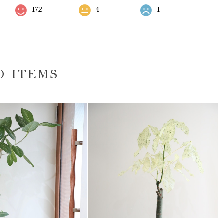
172
4
1
D ITEMS