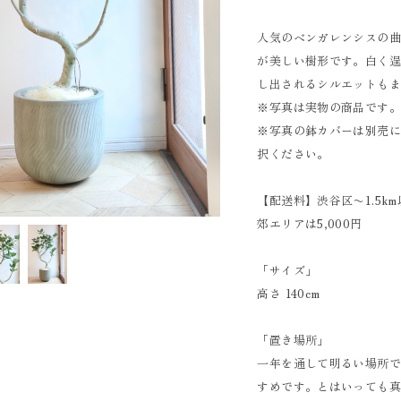
人気のベンガレンシスの
が美しい樹形です。白く
し出されるシルエットも
※写真は実物の商品です
※写真の鉢カバーは別売
択ください。
【配送料】渋谷区〜1.5km
郊エリアは5,000円
「サイズ」
高さ 140cm
「置き場所」
一年を通して明るい場所
すめです。とはいっても