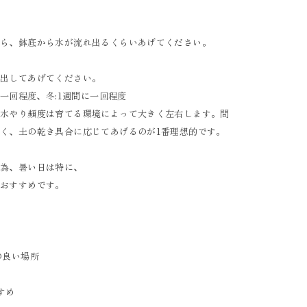
たら、鉢底から水が流れ出るくらいあげてください。
ら出してあげてください。
に一回程度、冬:1週間に一回程度
、水やり頻度は育てる環境によって大きく左右します。間
く、土の乾き具合に応じてあげるのが1番理想的です。
ぐ為、暑い日は特に、
がおすすめです。
の良い場所
すめ