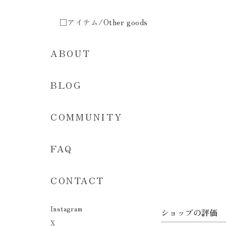
□アイテム/Other goods
ABOUT
BLOG
COMMUNITY
FAQ
CONTACT
Instagram
ショップの評価
X