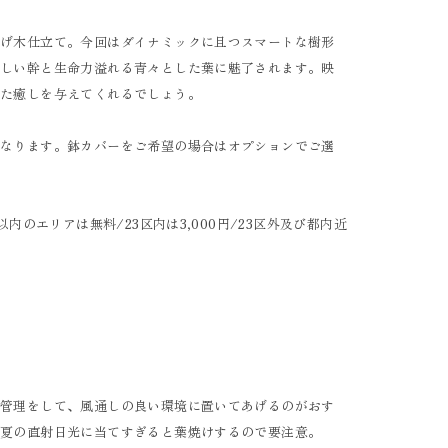
曲げ木仕立て。今回はダイナミックに且つスマートな樹形
逞しい幹と生命力溢れる青々とした葉に魅了されます。映
また癒しを与えてくれるでしょう。
。
になります。鉢カバーをご希望の場合はオプションでご選
以内のエリアは無料/23区内は3,000円/23区外及び都内近
で管理をして、風通しの良い環境に置いてあげるのがおす
真夏の直射日光に当てすぎると葉焼けするので要注意。