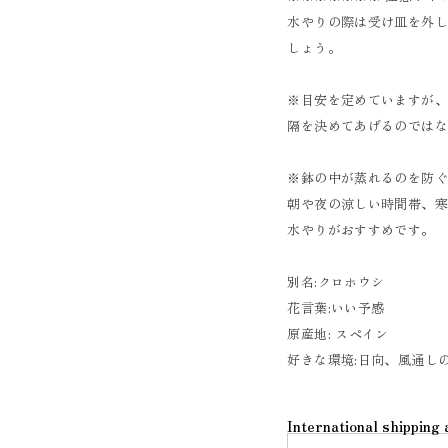
水やりの際は受け皿を外
しょう。
※目安を定めていますが
隔を決めてあげるのではな
※鉢の中が蒸れるのを防
朝や夜の涼しい時間帯、
水やりがおすすめです。
別名:クロホウシ
花言葉:いい予感
原産地: スペイン
好きな環境:日向、風通し
International shipping 