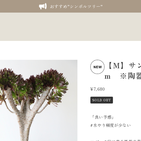
おすすめ”シンボルツリー”
【M】サンシ
m ※陶
¥7,680
SOLD OUT
「良い予感」
#水やり頻度が少ない