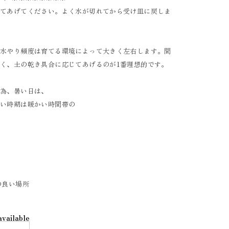
してあげてください。よく水が切れてから受け皿に戻しま
、水やり頻度は育てる環境によって大きく左右します。間
く、土の乾き具合に応じてあげるのが1番理想的です。
ぐ為、暑い日は、
寒い時期は暖かい時間帯の
の良い場所
available