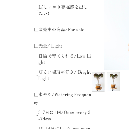
L(しっかり存在感を出し
たい)
□販売中の商品/For sale
□光量/ Light
日陰で育てられる/Low Li
ght
明るい場所が好き/ Bright
Light
□水やり/Watering Frequen
cy
3-7日に1回/Once every 3
-7days
10-14日に1回/Once ever