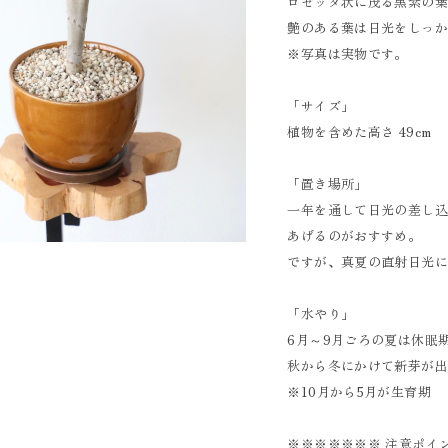
ロゼッタ状に茂る黒紫の
艶のある葉は日光をしっ
※写真は実物です。
「サイズ」
植物を含めた高さ 49cm
「置き場所」
一年を通して日光の差し
あげるのがおすすめ。
ですが、真夏の直射日光
「水やり」
6月～9月ごろの夏は休眠
秋から冬にかけて新芽が
※10月から5月が生育期
※※※※※※※ 注意ポイ