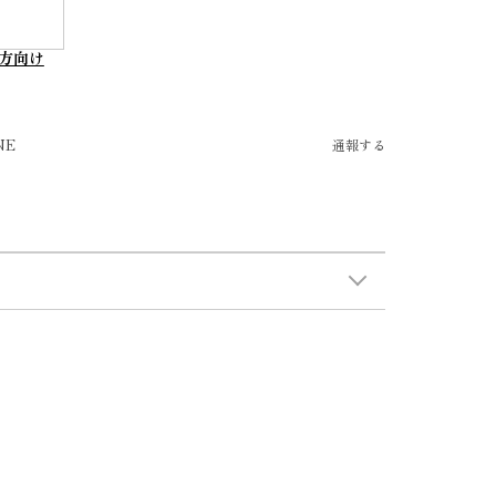
方向け
NE
通報する