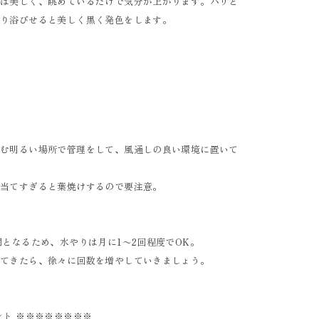
葉は美しく、眺めているだけで気分が上がります。ハリと
かり浴びせると美しく黒く発色をします。
込む明るい場所で管理をして、風通しの良い環境に置いて
に当てすぎると葉焼けするので要注意。
期となるため、水やりは月に1〜2回程度でOK。
出てきたら、徐々に回数を増やしていきましょう。
ント ※※※※※※※※