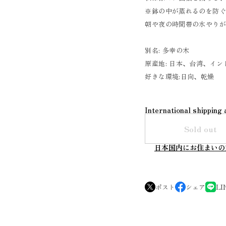
※鉢の中が蒸れるのを防
朝や夜の時間帯の水やり
別名: 多幸の木
原産地: 日本、台湾、イ
好きな環境:日向、乾燥
International shipping 
Sold out
日本国内にお住まいの
ポスト
シェア
LI