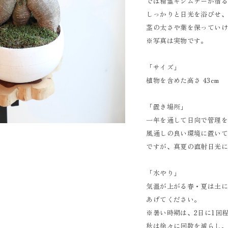
では精霊キジムナーが宿
しっかりと日光を浴びせ
茎の太さや葉を保ってい
※写真は実物です。
「サイズ」
植物を含めた高さ 43cm
「置き場所」
一年を通して日向で管理
風通しの良い環境に置い
ですが、真夏の直射日光
「水やり」
気温が上がる春・夏は土
あげてください。
※暑い時期は、2日に1回
秋は徐々に回数を減らし