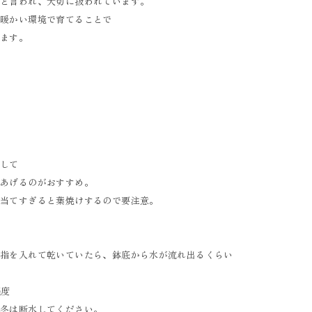
ると言われ、大切に扱われています。
、暖かい環境で育てることで
けます。
をして
てあげるのがおすすめ。
に当てすぎると葉焼けするので要注意。
に指を入れて乾いていたら、鉢底から水が流れ出るくらい
程度
、冬は断水してください。