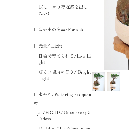
L(しっかり存在感を出し
たい)
□販売中の商品/For sale
□光量/ Light
日陰で育てられる/Low Li
ght
明るい場所が好き/ Bright
Light
□水やり/Watering Frequen
cy
3-7日に1回/Once every 3
-7days
10-14日に1回/Once ever