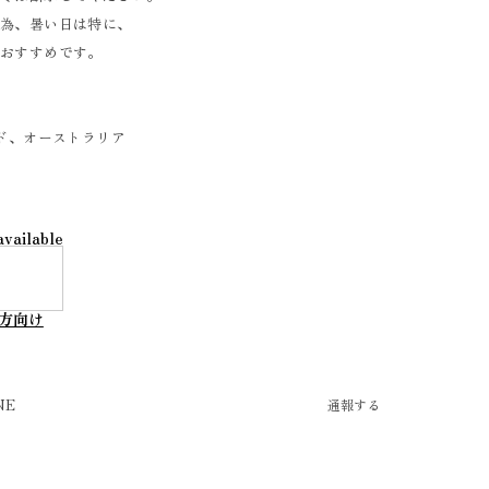
ぐ為、暑い日は特に、
がおすすめです。
ンド、オーストラリア
available
方向け
NE
通報する