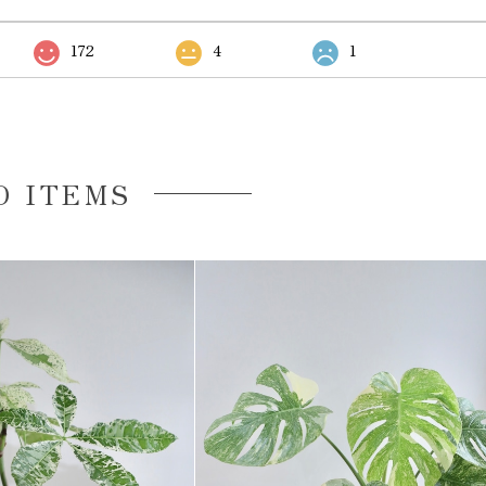
172
4
1
D ITEMS