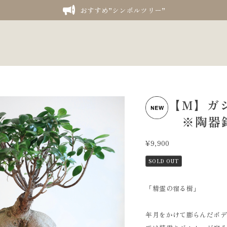
おすすめ”シンボルツリー”
【M】ガジュ
※陶器
¥9,900
SOLD OUT
「精霊の宿る樹」
年月をかけて膨らんだボ