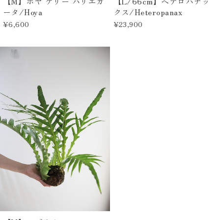
【M】ホヤ ケリー バリエガ
【L/66cm】ヘテロパナッ
ータ/Hoya
クス/Heteropanax
¥6,600
¥23,900