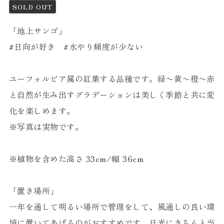
SOLD OUT
「地上サンゴ」
#日向が好き #水やり頻度が少ない
ユーフォルビア属の紅葉する品種です。緑〜黄〜橙〜赤
と自然が生み出すグラデーションは美しく季節と共に変
化を楽しめます。
※写真は実物です。
※植物を含めた高さ 33cm/幅 36cm
「置き場所」
一年を通して明るい場所で管理をして、風通しの良い環
境に置いてあげるのがおすすめです。日光にきちんと当