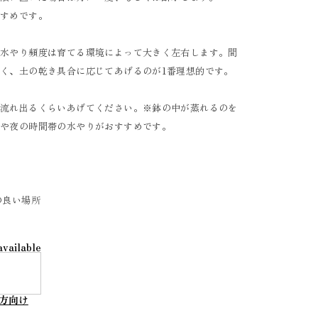
すすめです。
、水やり頻度は育てる環境によって大きく左右します。間
く、土の乾き具合に応じてあげるのが1番理想的です。
が流れ出るくらいあげてください。※鉢の中が蒸れるのを
朝や夜の時間帯の水やりがおすすめです。
の良い場所
available
方向け