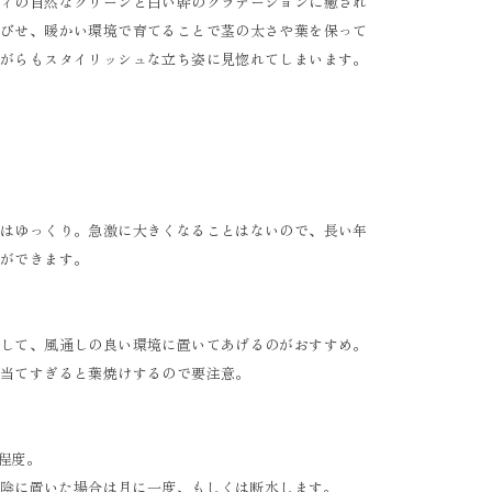
ディの自然なグリーンと白い幹のグラデーションに癒され
浴びせ、暖かい環境で育てることで茎の太さや葉を保って
ながらもスタイリッシュな立ち姿に見惚れてしまいます。
プはゆっくり。急激に大きくなることはないので、長い年
とができます。
をして、風通しの良い環境に置いてあげるのがおすすめ。
に当てすぎると葉焼けするので要注意。
回程度。
や日陰に置いた場合は月に一度、もしくは断水します。