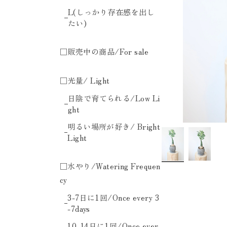
L(しっかり存在感を出し
たい)
□販売中の商品/For sale
□光量/ Light
日陰で育てられる/Low Li
ght
明るい場所が好き/ Bright
Light
□水やり/Watering Frequen
cy
3-7日に1回/Once every 3
-7days
10-14日に1回/Once ever