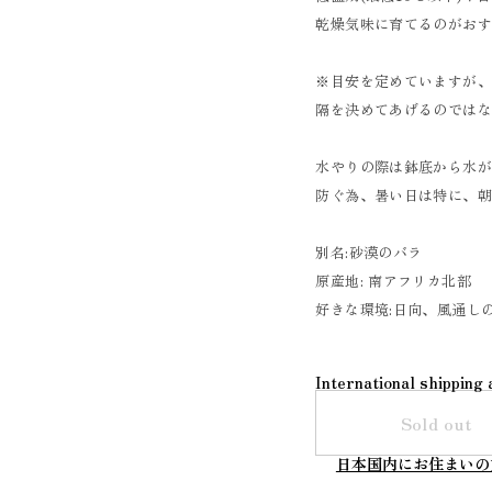
乾燥気味に育てるのがお
※目安を定めていますが
隔を決めてあげるのではな
水やりの際は鉢底から水
防ぐ為、暑い日は特に、
別名:砂漠のバラ
原産地: 南アフリカ北部
好きな環境:日向、風通し
International shipping 
Sold out
日本国内にお住まいの