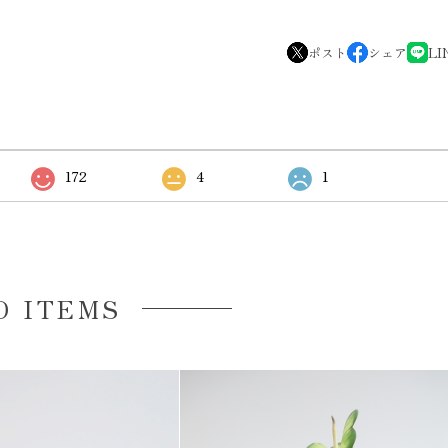
ポスト
シェア
LI
172
4
1
D ITEMS