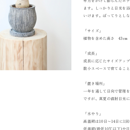
年月をかけて膨らんだボ
ます。しっかりと日光を
いけます。ぽってりとし
「サイズ」
植物を含めた高さ 43cm
「成長」
成長に応じたサイズアッ
数小スペースで育てるこ
「置き場所」
一年を通して日向で管理
ですが、真夏の直射日光
「水やり」
高温期は10日〜14日に1
低温期(最低10℃以下)