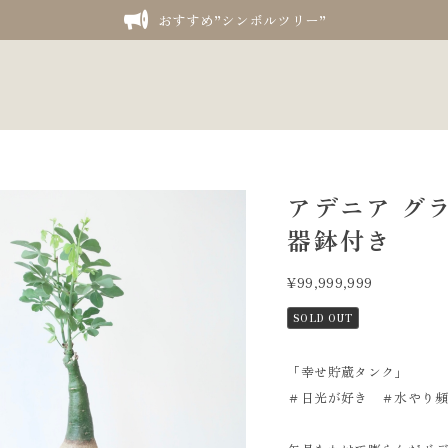
おすすめ”シンボルツリー”
アデニア グラウ
器鉢付き
¥99,999,999
SOLD OUT
「幸せ貯蔵タンク」
＃日光が好き ＃水やり