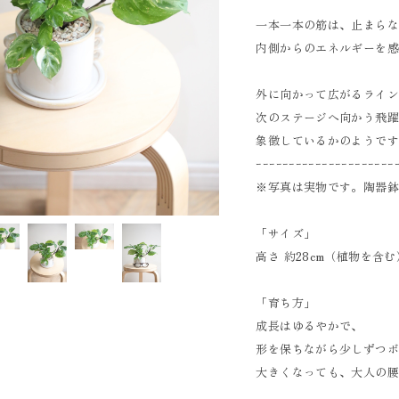
一本一本の筋は、止まら
内側からのエネルギーを
外に向かって広がるライ
次のステージへ向かう飛
象徴しているかのようで
ｰｰｰｰｰｰｰｰｰｰｰｰｰｰｰｰｰｰｰｰｰ
※写真は実物です。陶器
「サイズ」
高さ 約28cm（植物を含む
「育ち方」
成長はゆるやかで、
形を保ちながら少しずつ
大きくなっても、大人の