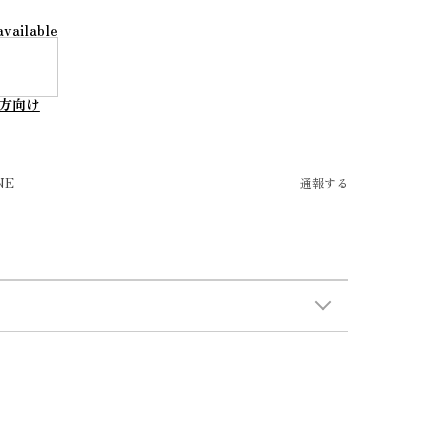
available
方向け
NE
通報する