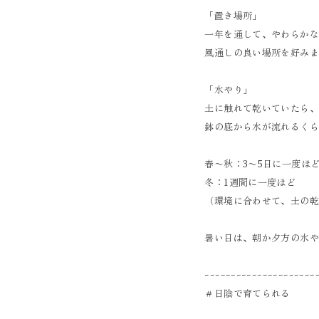
「置き場所」
一年を通して、やわらか
風通しの良い場所を好み
「水やり」
土に触れて乾いていたら
鉢の底から水が流れるく
春〜秋：3〜5日に一度ほ
冬：1週間に一度ほど
（環境に合わせて、土の
暑い日は、朝か夕方の水
ｰｰｰｰｰｰｰｰｰｰｰｰｰｰｰｰｰｰｰｰｰ
＃日陰で育てられる