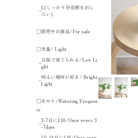
L(しっかり存在感を出し
たい)
□販売中の商品/For sale
□光量/ Light
日陰で育てられる/Low Li
ght
明るい場所が好き/ Bright
Light
□水やり/Watering Frequen
cy
3-7日に1回/Once every 3
-7days
10-14日に1回/Once ever