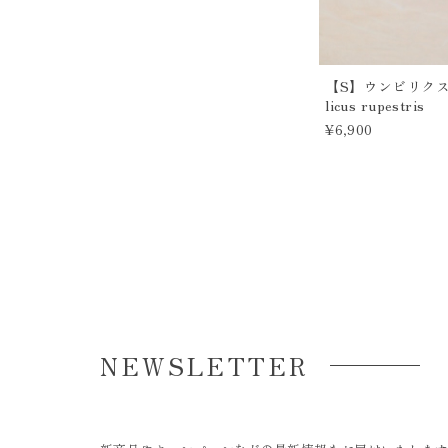
【S】ウンビリクス 
licus rupestris
¥6,900
NEWSLETTER