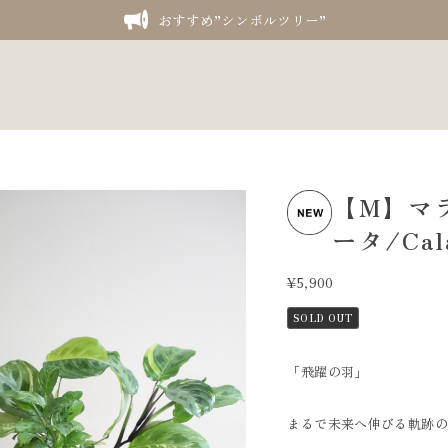
おすすめ”シンボルツリー”
【M】マ
ータ/Cal
¥5,900
SOLD OUT
「飛躍の羽」
まるで未来へ伸びる軌跡