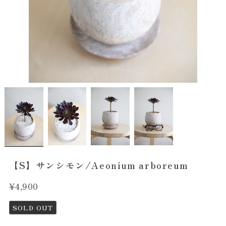
【S】サンシモン/Aeonium arboreum
¥4,900
SOLD OUT