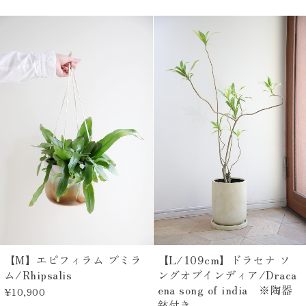
【M】エピフィラム プミラ
【L/109cm】ドラセナ ソ
ム/Rhipsalis
ングオブインディア/Draca
ena song of india ※陶器
¥10,900
鉢付き