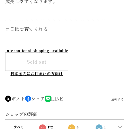
成長しやすくなります。
ｰｰｰｰｰｰｰｰｰｰｰｰｰｰｰｰｰｰｰｰｰｰｰｰｰｰｰｰｰｰｰｰｰｰｰｰｰｰｰｰｰｰ
＃日陰で育てられる
International shipping available
Sold out
日本国内にお住まいの方向け
ポスト
シェア
LINE
通報する
ショップの評価
すべて
172
4
1