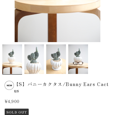
【S】バニーカクタス/Bunny Ears Cact
us
¥4,900
SOLD OUT