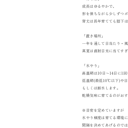
成長はゆるやかで、
形を保ちながら少しずつ
背丈は長年育てても膝下
「置き場所」
一年を通して日当たり・
真夏は直射日光に当てす
「水やり」
高温期は10日〜14日に1
低温期(最低10℃以下)
もしくは断水します。
乾燥気味に育てるのがお
※目安を定めていますが
水やり頻度は育てる環境
間隔を決めてあげるのでは