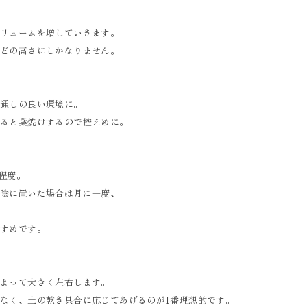
ボリュームを増していきます。
ほどの高さにしかなりません。
風通しの良い環境に。
ぎると葉焼けするので控えめに。
回程度。
や日陰に置いた場合は月に一度、
すすめです。
によって大きく左右します。
なく、土の乾き具合に応じてあげるのが1番理想的です。