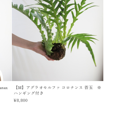
nax
【M】アグラオモルファ コロナンス 苔玉 ※
ハンギング付き
¥8,800