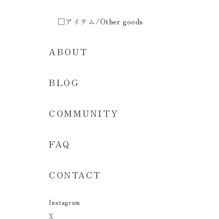
□アイテム/Other goods
ABOUT
BLOG
COMMUNITY
FAQ
CONTACT
Instagram
X