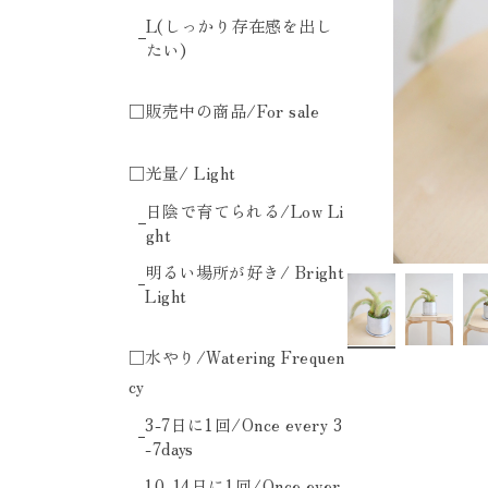
L(しっかり存在感を出し
たい)
□販売中の商品/For sale
□光量/ Light
日陰で育てられる/Low Li
ght
明るい場所が好き/ Bright
Light
□水やり/Watering Frequen
cy
3-7日に1回/Once every 3
-7days
10-14日に1回/Once ever