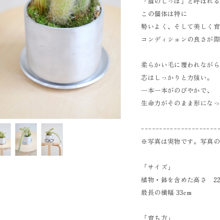
「猫のしっぽ」と呼ばれ
この個体は特に
勢いよく、そして美しく
コンディションの良さが
柔らかい毛に覆われなが
芯はしっかりと力強い。
一本一本がのびやかで、
生命力がそのまま形にな
ｰｰｰｰｰｰｰｰｰｰｰｰｰｰｰｰｰｰｰｰｰ
※写真は実物です。写真
「サイズ」
植物・鉢を含めた高さ 22
最長の横幅 33cm
「育ち方」