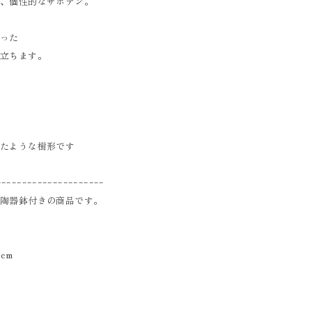
る、個性的なサボテン。
育った
際立ちます。
ら
ったような樹形です
ｰｰｰｰｰｰｰｰｰｰｰｰｰｰｰｰｰｰｰｰｰ
の陶器鉢付きの商品です。
cm