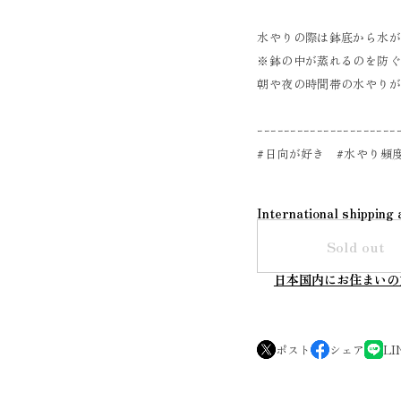
水やりの際は鉢底から水
※鉢の中が蒸れるのを防
朝や夜の時間帯の水やり
ｰｰｰｰｰｰｰｰｰｰｰｰｰｰｰｰｰｰｰｰｰ
#日向が好き #水やり頻
International shipping 
Sold out
日本国内にお住まいの
ポスト
シェア
LI