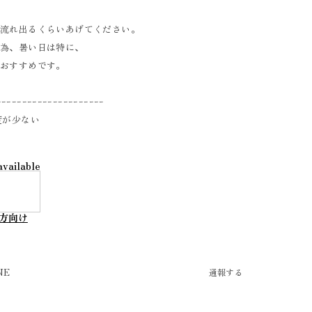
が流れ出るくらいあげてください。
ぐ為、暑い日は特に、
がおすすめです。
ｰｰｰｰｰｰｰｰｰｰｰｰｰｰｰｰｰｰｰｰｰ
度が少ない
available
方向け
NE
通報する