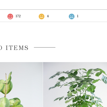
172
4
1
D ITEMS