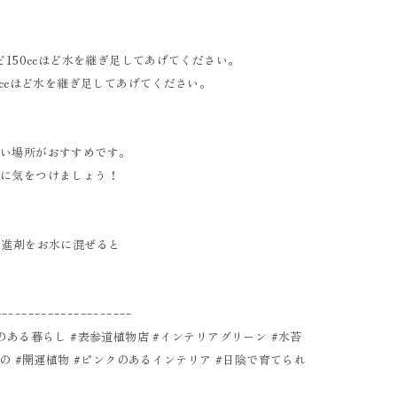
ど150ccほど水を継ぎ足してあげてください。
0ccほど水を継ぎ足してあげてください。
るい場所がおすすめです。
うに気をつけましょう！
促進剤をお水に混ぜると
ｰｰｰｰｰｰｰｰｰｰｰｰｰｰｰｰｰｰｰｰｰ
のある暮らし #表参道植物店 #インテリアグリーン #水苔
もの #開運植物 #ピンクのあるインテリア #日陰で育てられ