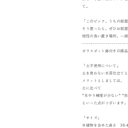
て。
「このピンク、うちの部
そう思ったら、ぜひお部
相性の良い置き場所、一
ｰｰｰｰｰｰｰｰｰｰｰｰｰｰｰｰｰｰｰｰｰ
ガラスポット鉢付きの商
「土不使用について」
土を使わない水苔仕立て
メリットとしましては、
土に比べて
”水やり頻度が少ない” ”虫
といった点がございます
「サイズ」
※植物を含めた高さ 38-4