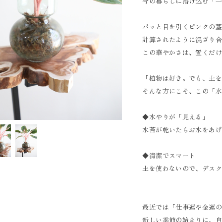
今の暮らしに溶け込む「
パッと目を引くピンクの
計算されたように混ざり
この華やかさは、置くだ
「植物は好き。でも、土
そんな方にこそ、この「
◆水やりが「見える」
水苔が乾いたらお水をあ
◆清潔でスマート
土を使わないので、デス
最近では「仕事運や金運
新しい季節の始まりに、