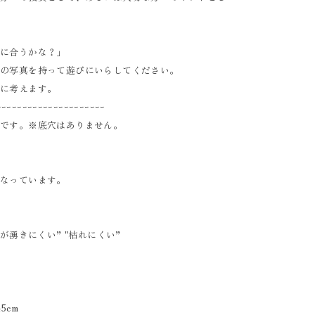
屋に合うかな？」
屋の写真を持って遊びにいらしてください。
緒に考えます。
ｰｰｰｰｰｰｰｰｰｰｰｰｰｰｰｰｰｰｰｰｰ
品です。※底穴はありません。
となっています。
が湧きにくい” "枯れにくい”
。
5cm