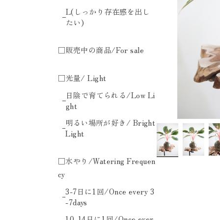
L(しっかり存在感を出し
たい)
□販売中の商品/For sale
□光量/ Light
日陰で育てられる/Low Li
ght
明るい場所が好き/ Bright
Light
□水やり/Watering Frequen
cy
3-7日に1回/Once every 3
-7days
10-14日に1回/Once ever