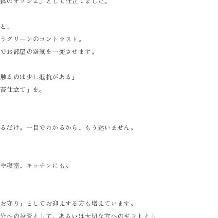
一鉢のオブジェ」として仕立てました。
茎と、
合うグリーンのコントラスト。
けでお部屋の空気を一変させます。
を触るのは少し抵抗がある」
水苔仕立て」を。
げるだけ。一目でわかるから、もう迷いません。
クや寝室、キッチンにも。
のお守り」としてお迎えする方も増えています。
自分への投資として、あるいは大切な方へのギフトとし