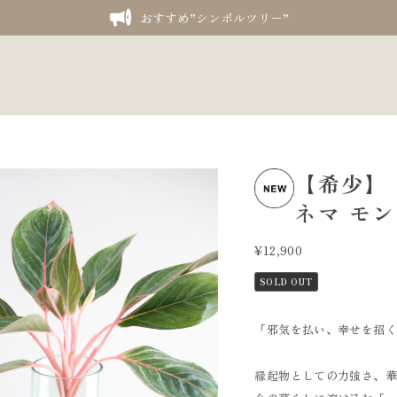
おすすめ”シンボルツリー”
【希少】
ネマ モン
¥12,900
SOLD OUT
「邪気を払い、幸せを招
縁起物としての力強さ、