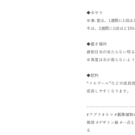
◆水やり
※春-夏は、1週間に1回ほ
冬は、2週間に1回ほど15
◆置き場所
直射日光の当たらない明
※真夏は水が茹らないよ
◆肥料
“メネデール”などの成長
成長しやすくなります。
ｰｰｰｰｰｰｰｰｰｰｰｰｰｰｰｰｰｰｰｰｰ
#アグラオネマ #観葉植物
栽培 #デザイン鉢 #一点
る