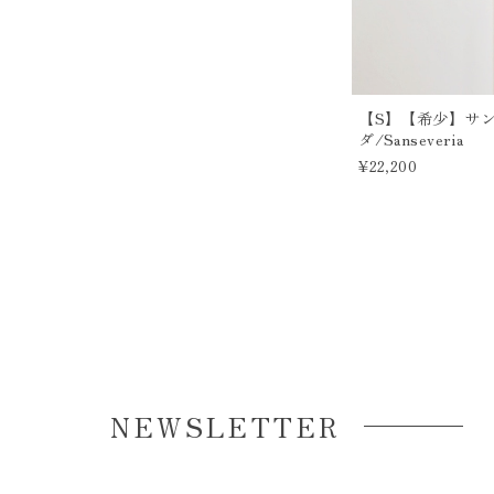
【S】【希少】サ
ダ/Sanseveria
¥22,200
NEWSLETTER