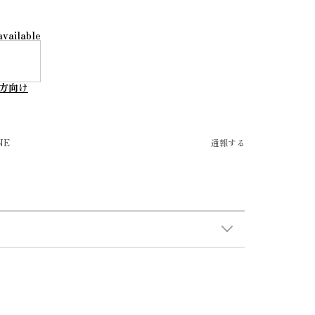
available
方向け
NE
通報する