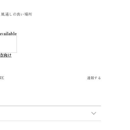
、風通しの良い場所
available
方向け
NE
通報する