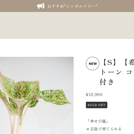
おすすめ”シンボルツリー”
【S】【
トーン コ
付き
¥10,900
SOLD OUT
「幸せの嵐」
＃日陰で育てられる