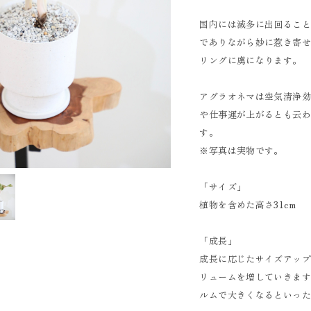
国内には滅多に出回るこ
でありながら妙に惹き寄
リングに虜になります。
アグラオネマは空気清浄
や仕事運が上がるとも云
す。
※写真は実物です。
「サイズ」
植物を含めた高さ31cm
「成長」
成長に応じたサイズアッ
リュームを増していきま
ルムで大きくなるといっ