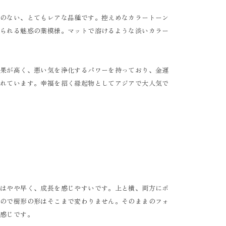
とのない、とてもレアな品種です。控えめなカラートーン
せられる魅惑の葉模様。マットで溶けるような淡いカラー
効果が高く、悪い気を浄化するパワーを持っており、金運
われています。幸福を招く縁起物としてアジアで大人気で
プはやや早く、成長を感じやすいです。上と横、両方にボ
すので樹形の形はそこまで変わりません。そのままのフォ
た感じです。