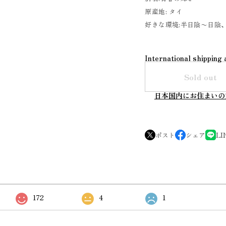
原産地: タイ
好きな環境:半日陰〜日陰
International shipping 
Sold out
日本国内にお住まいの
ポスト
シェア
LI
172
4
1