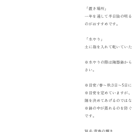
「置き場所」
一年を通して半日陰の明
のがおすすめです。
「水やり」
土に指を入れて乾いてい
※水やりの際は陶器鉢か
さい。
※目安/春〜秋:3日〜5日
※目安を定めていますが
隔を決めてあげるのではな
※鉢の中が蒸れるのを防
です。
別名:青春の輝き