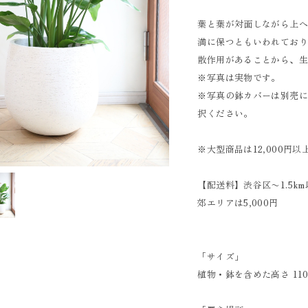
葉と葉が対面しながら上
満に保つともいわれてお
散作用があることから、
※写真は実物です。
※写真の鉢カバーは別売
択ください。
※大型商品は12,000円
【配送料】渋谷区〜1.5km
郊エリアは5,000円
「サイズ」
植物・鉢を含めた高さ 110