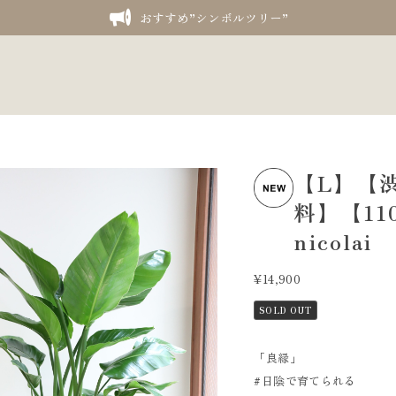
おすすめ”シンボルツリー”
【L】【
料】【110
nicol
¥14,900
SOLD OUT
「良縁」
#日陰で育てられる