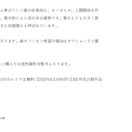
へと伸びていく様が印象的な、オーガスタ。人間関係を円
り、風水的にも人気がある植物です。葉がとても大きく蒸
生きた加湿器とも呼ばれています。
になります。鉢カバーをご希望の場合はオプションでご選
以上ご購入での送料無料対象外となります。
以内のエリアは無料/23区内は3,000円/23区外及び都内近
cm