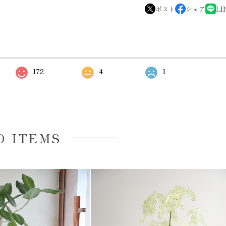
ポスト
シェア
LI
172
4
1
D ITEMS