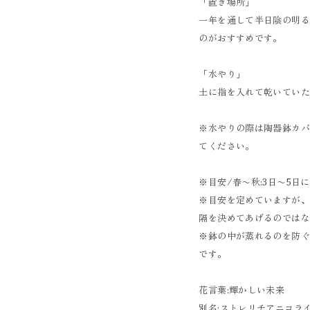
「置き場所」
一年を通して半日陰の明
のがおすすめです。
「水やり」
土に指を入れて乾いてい
※水やりの際は陶器鉢カ
てください。
※目安/春〜秋:3日〜5日
※目安を定めていますが
隔を決めてあげるのではな
※鉢の中が蒸れるのを防
です。
花言葉:輝かしい未来
別名:ストレリチアニコラ