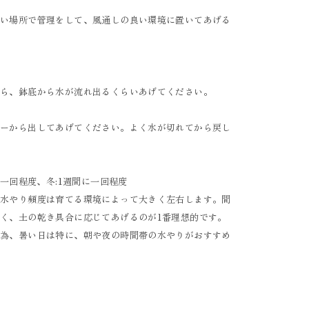
るい場所で管理をして、風通しの良い環境に置いてあげる
たら、鉢底から水が流れ出るくらいあげてください。
バーから出してあげてください。よく水が切れてから戻し
に一回程度、冬:1週間に一回程度
、水やり頻度は育てる環境によって大きく左右します。間
く、土の乾き具合に応じてあげるのが1番理想的です。
ぐ為、暑い日は特に、朝や夜の時間帯の水やりがおすすめ
イ