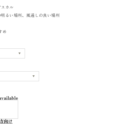
ガスカル
の明るい場所、風通しの良い場所
すめ
available
方向け