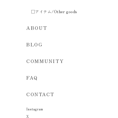
□アイテム/Other goods
ABOUT
BLOG
COMMUNITY
FAQ
CONTACT
Instagram
X