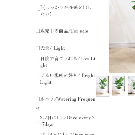
L(しっかり存在感を出し
たい)
□販売中の商品/For sale
□光量/ Light
日陰で育てられる/Low Li
ght
明るい場所が好き/ Bright
Light
□水やり/Watering Frequen
cy
3-7日に1回/Once every 3
-7days
10-14日に1回/Once ever