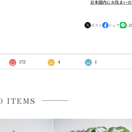
日本国内にお住まいの
ポスト
シェア
LI
172
4
1
D ITEMS