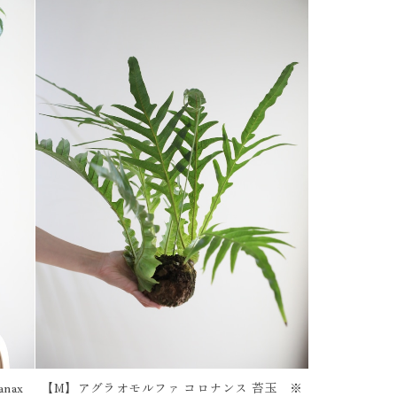
nax
【M】アグラオモルファ コロナンス 苔玉 ※