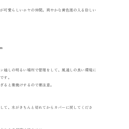
姿が可愛らしいホヤの仲間。爽やかな黄色斑の入る珍しい
。
m
テン越しの明るい場所で管理をして、風通しの良い環境に
めです。
すぎると葉焼けするので要注意。
出して、水がきちんと切れてからカバーに戻してくださ