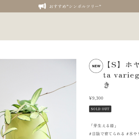
おすすめ”シンボルツリー”
【S】ホヤ
ta va
き
¥9,300
SOLD OUT
「芽生える縁」
#日陰で育てられる #水