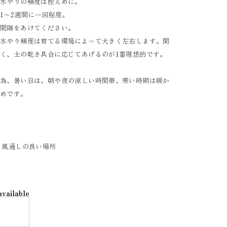
、水やりの頻度は控えめに。
1〜2週間に一回程度。
り間隔をあけてください。
、水やり頻度は育てる環境によって大きく左右します。間
く、土の乾き具合に応じてあげるのが1番理想的です。
ぐ為、暑い日は、朝や夜の涼しい時間帯、寒い時期は暖か
すめです。
、風通しの良い場所
available