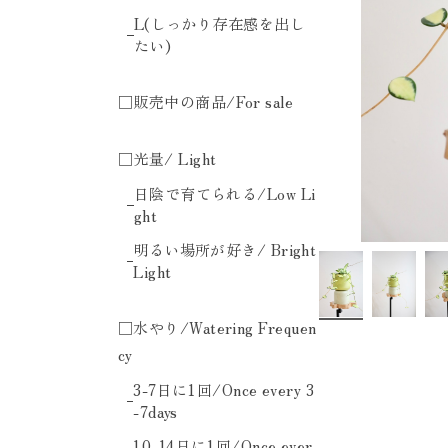
L(しっかり存在感を出し
たい)
□販売中の商品/For sale
□光量/ Light
日陰で育てられる/Low Li
ght
明るい場所が好き/ Bright
Light
□水やり/Watering Frequen
cy
3-7日に1回/Once every 3
-7days
10-14日に1回/Once ever