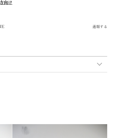
方向け
NE
通報する