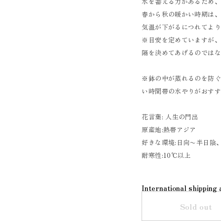
水を蓄える力があるため
春から秋の暖かい時期は、
気温が下がるにつれてよ
※目安を定めていますが
隔を決めてあげるのではな
※鉢の中が蒸れるのを防
い時間帯の水やりがおす
花言葉: 人生の門出
原産地:熱帯アジア
好きな環境:日向〜半日陰
耐寒性:10℃以上
International shipping 
Sold out