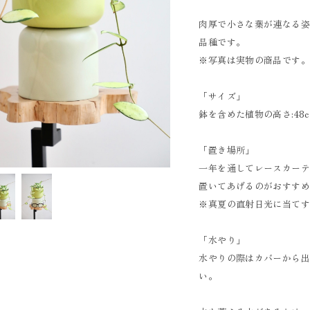
肉厚で小さな葉が連なる
品種です。
※写真は実物の商品です
「サイズ」
鉢を含めた植物の高さ:48c
「置き場所」
一年を通してレースカー
置いてあげるのがおすす
※真夏の直射日光に当て
「水やり」
水やりの際はカバーから
い。