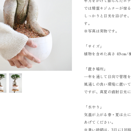
年月をかけて膨らんだボ
では精霊キジムナーが宿
しっかりと日光を浴びせ
す。
※写真は実物です。
「サイズ」
植物を含めた高さ 49cm/横
「置き場所」
一年を通して日向で管理
風通しの良い環境に置い
ですが、真夏の直射日光
「水やり」
気温が上がる春・夏は土
あげてください。
※暑い時期は、3日に1回