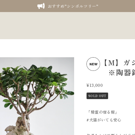
おすすめ”シンボルツリー”
【M】ガジュ
※陶器
¥13,000
SOLD OUT
「精霊の宿る樹」
#犬猫がいても安心