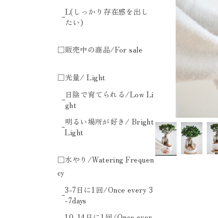
L(しっかり存在感を出し
たい)
□販売中の商品/For sale
□光量/ Light
日陰で育てられる/Low Li
ght
明るい場所が好き/ Bright
Light
□水やり/Watering Frequen
cy
3-7日に1回/Once every 3
-7days
10-14日に1回/Once ever