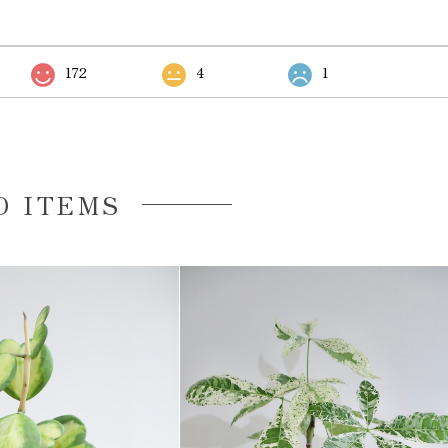
172
4
1
D ITEMS