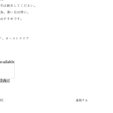
、冬は断水してください。
ぐ為、暑い日は特に、
がおすすめです。
ンド、オーストラリア
available
方向け
NE
通報する