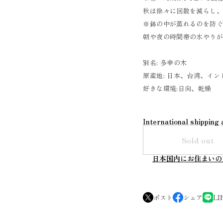
秋は徐々に回数を減らし
※鉢の中が蒸れるのを防
朝や夜の時間帯の水やり
別名: 多幸の木
原産地: 日本、台湾、イ
好きな環境:日向、乾燥
International shipping 
Sold out
日本国内にお住まいの
ポスト
シェア
LI