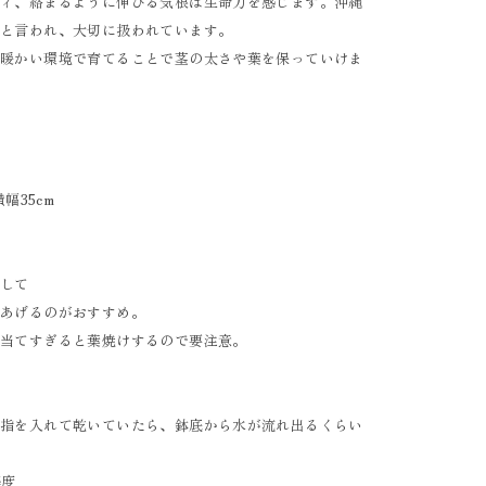
ディ、絡まるように伸びる気根は生命力を感じます。沖縄
ると言われ、大切に扱われています。
、暖かい環境で育てることで茎の太さや葉を保っていけま
幅35cm
をして
てあげるのがおすすめ。
に当てすぎると葉焼けするので要注意。
に指を入れて乾いていたら、鉢底から水が流れ出るくらい
程度