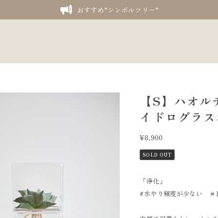
おすすめ”シンボルツリー”
【S】ハオル
イドログラス
¥8,900
SOLD OUT
「浄化」
#水やり頻度が少ない ＃