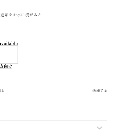
促進剤をお水に混ぜると
available
方向け
NE
通報する