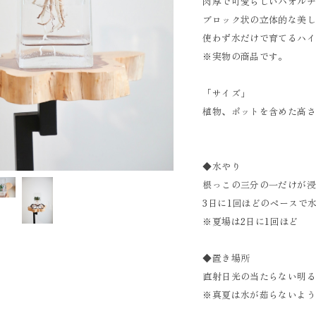
肉厚で可愛らしいハオル
ブロック状の立体的な美
使わず水だけで育てるハ
※実物の商品です。
「サイズ」
植物、ポットを含めた高さ 
◆水やり
根っこの三分の一だけが
3日に1回ほどのペースで
※夏場は2日に1回ほど
◆置き場所
直射日光の当たらない明
※真夏は水が茹らないよ