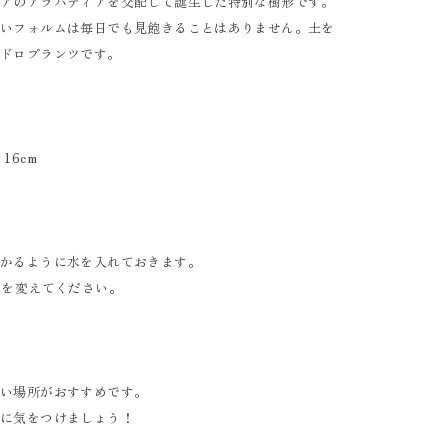
チアのアラバティアを交配して誕生した特別な樹形です。
しいフォルムは毎日でも見飽きることはありません。土を
イドロプランツです。
16cm
浸かるように水を入れておきます。
水を変えてください。
るい場所がおすすめです。
うに気をつけましょう！