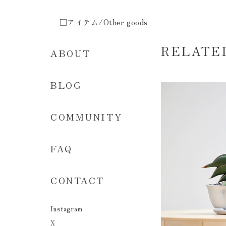
□アイテム/Other goods
RELATE
ABOUT
BLOG
COMMUNITY
FAQ
CONTACT
Instagram
X