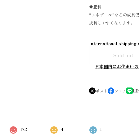
◆肥料
“メネデール”などの成長
成長しやすくなります。
International shipping 
Sold out
日本国内にお住まいの
ポスト
シェア
LI
172
4
1